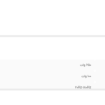
دازه ووفر
:
20 سانتیمتر ( 8 اینچ)
وز
:
20 آمپر
قاومت
:
4 اهم
عاد
:
290x210x69mm
650 وات
100 وات
20Hz-180Hz
90 دسیبل