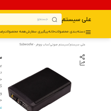
علی سیستم
دسته‌بندی محصولات
خانه
پیگیری سفارش
همه محصولات
رضا
علی سیستم
/
سیستم صوتی
/
ساب ووفر - Subwoofer
سا
بر
دس
حد
RMS 
و
ح
نس
ن