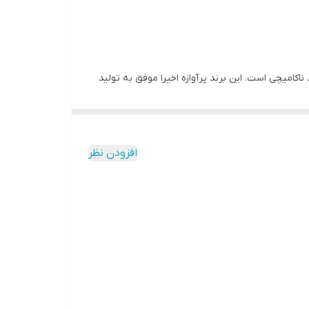
کامیچی است. این برند پرآوازه اخیرا موفق به تولید
عاد 7*21*29 سانتی متر تولید شده است دارای یک ساب ووفر 8 اینچی با مقاومت 4 اهم و توان 100 وات RMS است که آن را میتوان زیر صندلی راننده و شاگرد نصب کرد.
افزودن نظر
اما این توان اندک به معنی صدای کم نیست زیرا شدت پرتاب صدای 88 دسیبلی این محصول تضمینی بر قدرت و حجم صدای آن است. از سوی دیگر مقاومت 2 اهمی و قابلیت پخش بازه
کشسان مقاوم به دما و رطوبت در سوراند همه و همه