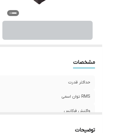
ان
فی
م
اب
مشخصات
حداکثر قدرت
RMS توان اسمی
واکنش فرکانس
حساسیت
توضیحات