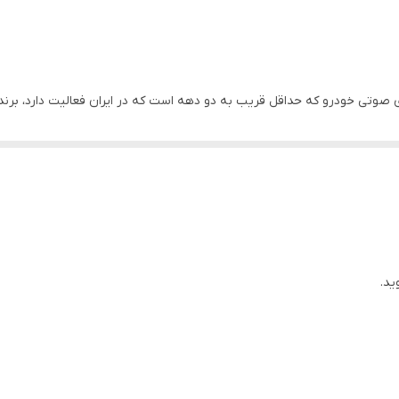
90 دسیبل
20 سانتیمتر ( 8 اینچ)
 صوتی خودرو که حداقل قریب به دو دهه است که در ایران فعالیت دارد، برند نا
20 آمپر
N شده است.
4 اهم
این محصول که در اب
290x210x69mm
ه باعث میشود بدون نیاز به آمپلی فایر به راحتی آن را نصب کرد.
ید.
صفحه از جنس پلی پروپلین در کنار استفاده از دایکست، و استفاده از لاستیک 
و RCA از دیگر مزایای این محصول است.