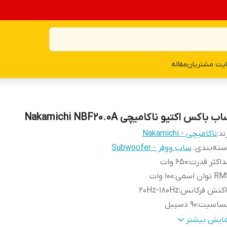
یت مشتریان
مقاله
ب باکس اکتیو ناکامیچی Nakamichi NBF20.0A
ند:
ناکامیچی - Nakamichi
ته‌بندی
:
ساب ووفر - Subwoofer
اکثر قدرت
:
650 وات
توان اسمی
:
100 وات
اکنش فرکانس
:
20Hz-180Hz
ساسیت
:
90 دسیبل
بت سیگنال به نویز
:
90 دسیبل
مایش بیشتر