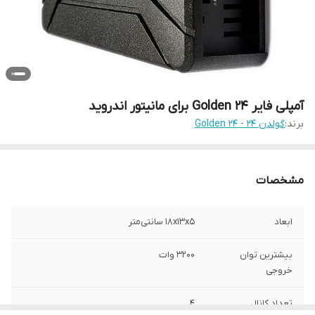
آمپلی فایر Golden 24 برای مانیتور اندروید
برند:
گولدن 24 - Golden 24
مشخصات
ابعاد
۱۸x۱۳x۵ سانتی‌متر
بیشترین توان
۳۲۰۰ وات
خروجی
تعداد کانال
۴