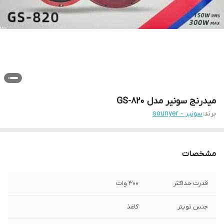
میدرنج سونیر مدل GS-820
برند:
سونیر - sounyer
مشخصات
قدرت حداکثر
300 وات
جنس تویتر
کاغذ