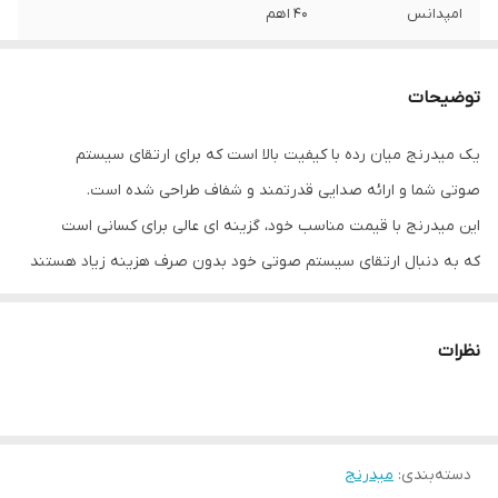
امپدانس
40 اهم
دامنه فرکانس
120 هرتز – 11,000 هرتز
توضیحات
اندازه کویل صوتی
25 میلی‌متر (1″ KSV)
یک میدرنج میان‌ رده با کیفیت بالا است که برای ارتقای سیستم
سطح فشار صدا
93 دسی‌بل
صوتی شما و ارائه صدایی قدرتمند و شفاف طراحی شده است.
(SPL)
این میدرنج با قیمت مناسب خود، گزینه ای عالی برای کسانی است
اندازه آهنربا
100×20 میلی‌متر / 22 اونس Y30
که به دنبال ارتقای سیستم صوتی خود بدون صرف هزینه زیاد هستند
نظرات
دسته‌بندی
:
میدرنج