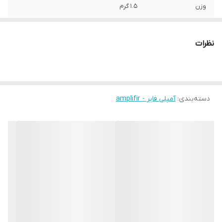
وزن
1.5 گرم
ابعاد
20x10x5 سانتی‌متر
نظرات
دسته‌بندی
:
آمپلی فایر - amplifir