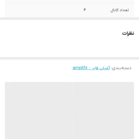
تعداد کانال
4
سوکت برق
فابریک
نظرات
دسته‌بندی
:
آمپلی فایر - amplifir