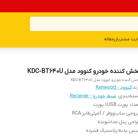
یت مشتریان
مقاله
ش کننده خودرو کنوود مدل KDC-BT640U
ش کننده خودرو کنوود مدل KDC-BT640U
ند:
کنوود - Kenwood
ته‌بندی
:
ضبط خودرو - Reciever
داد پورت USB
:
۱ پورت
وجی ساب‌ووفر / آمپلی‌فایر
:
RCA
احی پنل
:
جداشونده
نس بدنه
:
پلاستیک فشرده