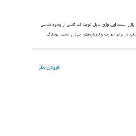
ریق اپلیکیشن
درو کنوود مدل KDC-BT640U با وزنی معادل ۱۲۰۰ گرم، یکی از خوش‌ساخت‌ترین و کامل‌ترین گزینه‌های تک‌دین (1DIN) در بازار است. این وزن قابل توجه که ناشی از وجود شاسی
ی در برابر حرارت و لرزش‌های خودرو است. برخلاف
هز است که خبری خوش برای علاقه‌مندان به کیفیت صدای اورجینال و دیسک‌های فیزیکی محسوب
ر سرقت، پنل جلویی با مکانیزم جداشونده طراحی شده
افزودن نظر
تباطی داشته است. بهره‌گیری از بلوتوث نسخه ۴.۲ با پایداری بالا، امکان پخش بی‌سیم موسیقی و برقراری مکالمات تلفنی شفاف را
جازه می‌دهد تا هر دو موبایل خود را به دستگاه
جام می‌شود. وجود میکروفون خارجی در اقلام همراه،
د. علاوه بر بلوتوث، پورت USB در پنل جلویی قرار دارد که ضمن پخش موسیقی، امکان شارژ تلفن همراه را نیز فراهم