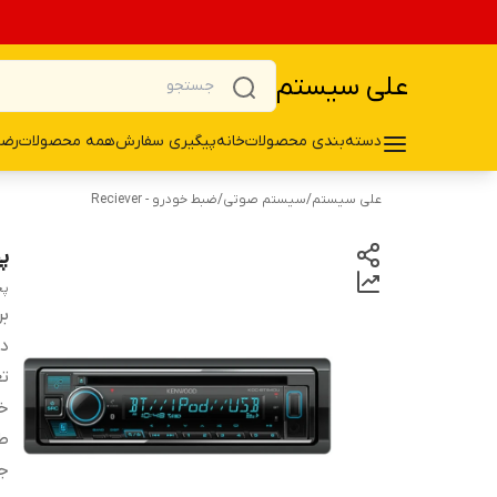
علی سیستم
دسته‌بندی محصولات
خانه
پیگیری سفارش
همه محصولات
رضا
علی سیستم
/
سیستم صوتی
/
ضبط خودرو - Reciever
پخ
پخ
بر
دس
تع
خر
طر
ج