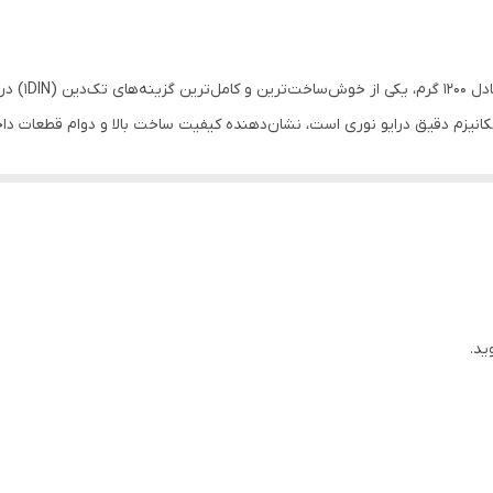
فیت پردازش صدا
:
۲۴ بیت
انطباق با فریم
صال به
Apple CarPlay Android Auto بلوتوث کنترل از ط
وشی
:
اختصاصی
پخش‌کننده صوتی خودرو
پخش‌کننده خو
داد باند اکولایزر
:
۱۳ باند
نیزم دقیق درایو نوری است، نشان‌دهنده کیفیت ساخت بالا و دوام قطعات داخل
وع صفحه‌نمایش
:
غیرلمسی
۱۲ ولت
روند حذف درایوهای نوری در مدل‌های جدید، این دستگاه همچنان به پخش‌کننده CD مج
مشکی
ساخته شده که استحکام فیزیکی بالایی دارد. برای تامین امنیت سیستم در براب
ی‌متر نیز نصب آسان آن را در کنسول اکثر خودروها تضمین می‌کند.
۱۲۰۰ گرم
پورت AUX
کنوود در مدل KDC-BT640U تمرکز ویژه‌ای بر روی امکانات ار
، امکان اتصال همزمان دو گوشی هوشمند است. این قابلیت به راننده و سرنشین ا
۱۸.۲x۵.۳ سانتی‌متر
ید.
سترس باشد؛ همچنین جابجایی بین موزیک دو گوشی تنها با فشردن یک دکمه ان
اختصاصی برند
کیفیت مکالمه را با حذف نویزهای محیطی به طرز چشمگیری ارتقا می‌ده
۴.۲