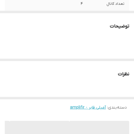
تعداد کانال
4
توان اسمی(RMS)
4*100 وات
در مقاومت 4 اهم
توضیحات
توان اسمی(RMS)
4*160 وات
در مقاومت 2 اهم
توان اسمی(RMS)
2*320 وات
در حالت پل زنی در
مقاومت 4 اهم
نظرات
دسته‌بندی
:
آمپلی فایر - amplifir