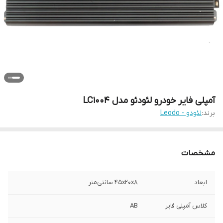
آمپلی فایر خودرو لئودئو مدل LC1004
برند:
لئودو - Leodo
مشخصات
ابعاد
45x20x8 سانتی‌متر
کلاس آمپلی فایر
AB