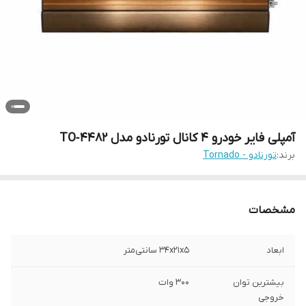
آمپلی فایر خودرو 4 کانال تورنادو مدل TO‑4482
برند:
تورنادو - Tornado
مشخصات
ابعاد
۳۴x۲۱x۵ سانتی‌متر
بیشترین توان
۳۰۰ وات
خروجی