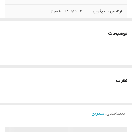
فرکانس پاسخ‌گویی
۱۰۴Hz - ۱۸KHz هرتز
اندازه میدرنج
۲۰۰x۲۰۰x۹۰ میلی‌متر
توضیحات
جنس ووفر
کاغذ تقویت شده
امکانات و قابلیت‌ها
RMS : ۱۱۵w /// Impedance : ۴ ohms ///
Sensitivity : ۹۳db
وزن
۳۷۰۰ گرم
نظرات
دسته‌بندی
:
میدرنج