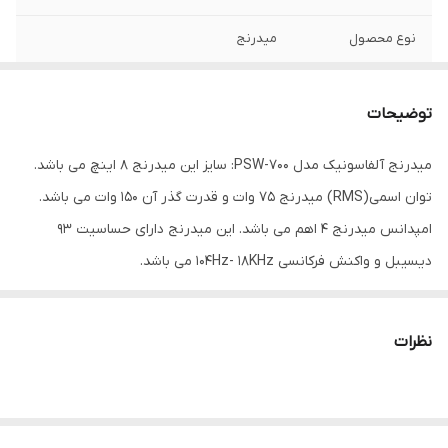
نوع محصول
میدرنج
بیشینه توان
۱۵۰ وات
خروجی
توضیحات
جنس بدنه
فلز پلاستیک
میدرنج آلفاسونیک مدل PSW-700: سایز این میدرنج 8 اینچ می باشد.
توان اسمی(RMS) میدرنج 75 وات و قدرت گذر آن 150 وات می باشد.
توان خروجی واقعی
۷۵ وات
امپدانس میدرنج 4 اهم می باشد. این میدرنج دارای حساسیت 93
مقاومت
۴ اهم
دیسیبل و واکنش فرکانسی 104Hz- 18KHz می باشد.
اندازه میدرنج
۲۰۳x۸۵x۱۰۰ میلی‌متر
نظرات
وزن
۲۰۰۰ گرم