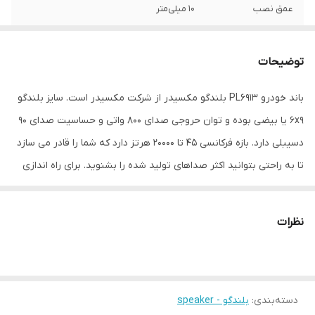
عمق نصب
10 میلی‌متر
نوع بلندگو
بیضی
توضیحات
وزن
400 گرم
باند خودرو PL6913 بلندگو مکسیدر از شرکت مکسیدر است. سایز بلندگو
اندازه میدرنج
30x20x10 میلی‌متر
6x9 یا بیضی بوده و توان حروجی صدای 800 واتی و حساسیت صدای 90
دسیبلی دارد. بازه فرکانسی 45 تا 20000 هرتز دارد که شما را قادر می سازد
تا به راحتی بتوانید اکثر صداهای تولید شده را بشنوید. برای راه اندازی
این بلندگو نیازی به نصب آمپلی فایر ندارید.. برای پخش کردن صدا در
خودرو از بلندگوها استفاده می شود. باندها را می توان به 2 گروه کلی
نظرات
تقسیم کرد. باندهای گرد و باندهای بیضی (خربزه ای). باندهای بیضی نیز
خود به دو دسته اصلی تقسیم می شوند: آن دسته که آمپلی فایر را
ساپورت نمی کنند: معمولا بین 150 تا 400 وات قدرت دارند و توان ساپورت
دسته‌بندی
:
بلندگو - speaker
آمپلی فایر را ندارند. این باندها در صداهای زیاد دچار نویز می شوند.