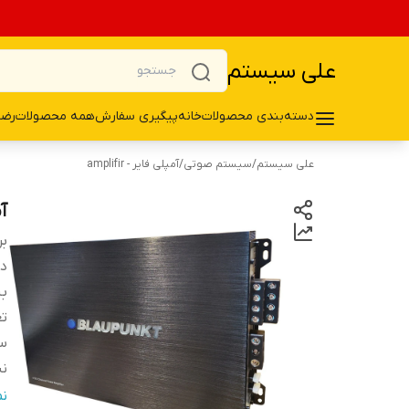
علی سیستم
دسته‌بندی محصولات
خانه
پیگیری سفارش
همه محصولات
رضا
علی سیستم
/
سیستم صوتی
/
آمپلی فایر - amplifir
آم
بر
دس
بی
تع
س
نس
و
ن