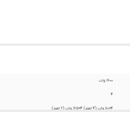
ژگی‌های
ترمینال RCA , ترمینال اسپیکر بلوکی , قابلیت پل‌زنی
پلی‌فایر
:
(Bridgeable) , کلاس AB
عاد
:
30x20x7 سانتی‌متر
1600 وات
4
4×110 وات (4 اهم) 4×165 وات (2 اهم)
90 دسی‌بل