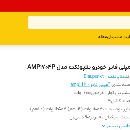
یت مشتریان
مقاله
پلی فایر خودرو بلاپونکت مدل AMP1704P
ند:
بلاپانکت - Blaupunkt
ته‌بندی
:
آمپلی فایر - amplifir
شترین توان خروجی
:
1600 وات
داد کانال
:
4
ایر توضیحات
:
4×110 وات (4 اهم) 4×165 وات (2 اهم)
بت سیگنال به نویز
:
90 دسی‌بل
زن
:
5000 گرم
مایش بیشتر