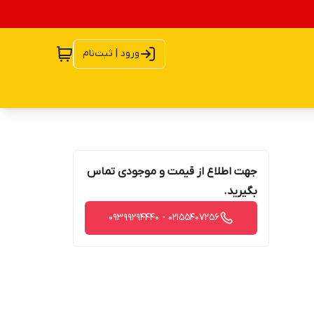
ورود | ثبت‌نام
جهت اطلاع از قیمت و موجودی تماس
بگیرید.
02155407256 - 09399294440