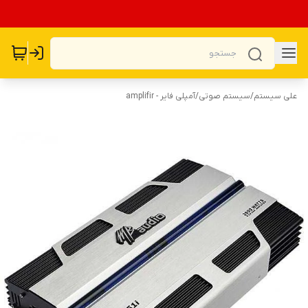
علی سیستم
/
سیستم صوتی
/
آمپلی فایر - amplifir