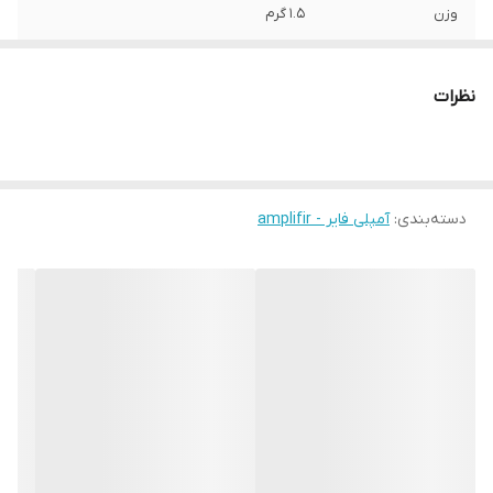
وزن
1.5 گرم
ابعاد
20x10x5 سانتی‌متر
نظرات
دسته‌بندی
:
آمپلی فایر - amplifir