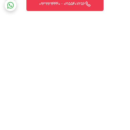
02155407256 - 09399294440
برگشت به بالا
ارسال ویژه
پشتیبانی 12 ساعته