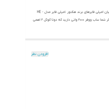
امپلی فایرهای هکتور (HECTOR ) که جزو قدیمی ترین امپلی فایرهای موجود تو بازار هستند. و طرفدارای خاص خودشون رو دارن در میان امپلی فایرهای برند هکتور .امپلی فایر مدل HE -
2001 جزو قوی ترین امپلی فایرها مونوی این شرکت می باشد که در حالت 1 اهم 200 وات ARM به شما میده این به این معنی هست که اگر شما ساب ووفر 2000 واتی دارید که دوتا کوئل 2 اهمی
افزودن نظر