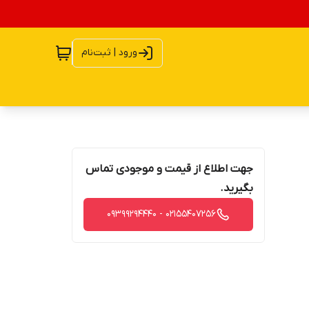
ورود | ثبت‌نام
جهت اطلاع از قیمت و موجودی تماس
بگیرید.
02155407256 - 09399294440