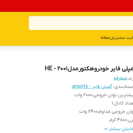
یت مشتریان
مقاله
پلی فایر خودرو هکتور مدل HE - 2001
ند:
متفرقه
ته‌بندی
:
آمپلی فایر - amplifir
شترین توان خروجی
:
2000 وات
داد کانال
:
1
ان خروجی مداوم
:
2400 وات
زن
:
4800 گرم
ژگی‌های آمپلی‌فایر
:
کلاس D
مایش بیشتر