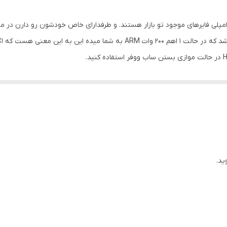
کلاس D
6x22x43 سانتی‌متر
ید.