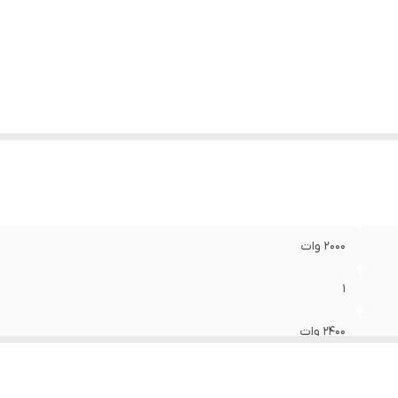
عاد
:
6x22x43 سانتی‌متر
2000 وات
1
2400 وات
4800 گرم