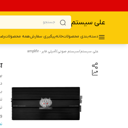
علی سیستم
دسته‌بندی محصولات
خانه
پیگیری سفارش
همه محصولات
رضا
علی سیستم
/
سیستم صوتی
/
آمپلی فایر - amplifir
آم
بر
دس
بی
تع
تو
و
وی
ن