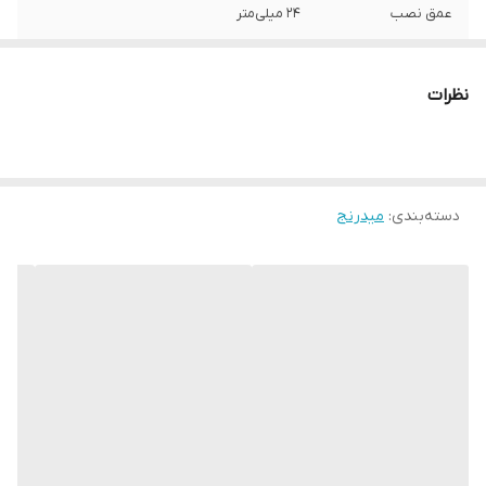
عمق نصب
24 میلی‌متر
فرکانس پاسخ‌گویی
5-20 هرتز
نظرات
نوع بلندگو
دایره ای
وزن
20 گرم
دسته‌بندی
:
میدرنج
ابعاد
4x4x2.4 سانتی‌متر