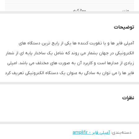
وزن
500 گرم
ویژگی‌های آمپلی‌فایر
کلاس D
توضیحات
ابعاد
50x30x10 سانتی‌متر
آمپلی فایر ها و یا تقویت کننده ها یکی از رایج ترین دستگاه های
الکترونیکی در جهان بشمار می روند که شامل یک ساختار پایه ای از شمار
زیادی از مدارها است و کاربرد آن به صورت های مختلف می باشد. امپلی
فایر ها را می توان به سادگی به عنوان یک دستگاه الکترونیکی تعریف کرد
که قدرت سیگنال را افزایش می دهند و به عبارت دیگر، دامنه سیگنال را
افزایش داده و آن را قوی تر می کند. اگر چه این تئوری به نظر ساده می
نظرات
رسد، اما تقویت کننده ها دارای پارامترها و شرایط زیادی در دنیای واقعی
هستند
دسته‌بندی
:
آمپلی فایر - amplifir