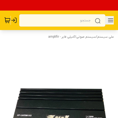
علی سیستم
/
سیستم صوتی
/
آمپلی فایر - amplifir