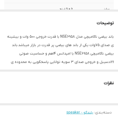
سایز
6 × 9 اینچ
عمق نصب
85 میلی‌متر
توضیحات
نوع بلندگو
بیضی
باند بیضی ناکامیچی مدل NSE6958 با قدرت خروجی 500 وات و بیشینه
ی صدای 75وات یکی از باند های بیضی پر قدرت در بازار میباشد.باند
وزن
2500 گرم
بیضی ناکامیچی NSE6958 با امپدانس 4اهم و حساسیت صوتی
اندازه میدرنج
1520x2290x850 میلی‌متر
89دسیبل و خروجی صدای 3 سویه توانایی پاسخگویی به محدوده ی
فرکانس 40-20000هرتز را دارد.
نظرات
دسته‌بندی
:
بلندگو - speaker