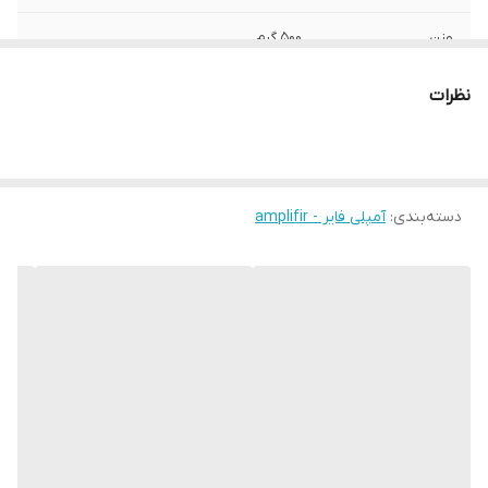
وزن
500 گرم
ویژگی‌های آمپلی‌فایر
قابلیت پل‌زنی (Bridgeable)
نظرات
ابعاد
32x20x10 سانتی‌متر
دسته‌بندی
:
آمپلی فایر - amplifir