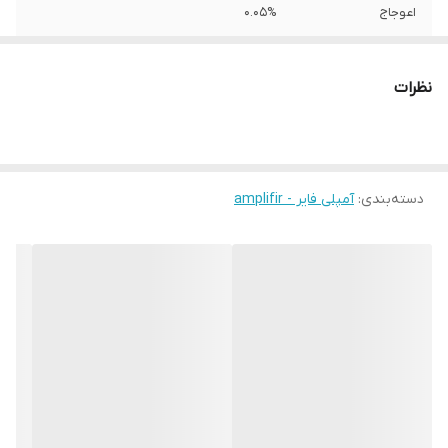
اعوجاج
0.05%
بیشترین توان
3500 وات
خروجی
نظرات
تعداد کانال
4
توان خروجی
3410 وات
دسته‌بندی
:
آمپلی فایر - amplifir
توان خروجی مداوم
3410 وات
توان خروجی مداوم
65 وات
در هر کانال 4 اهم
سایر توضیحات
توان خروجی مداوم در هر کانال 2 اهم : 4CH x
130w /// توان خروجی مداوم در هر کانال 4
اهم : 4CH x 65w /// توان خروجی مداوم در
هر کانال 4 اهم حالت پل زنی : 2CH x 200w |
حساسیت : 0.2v - 5v