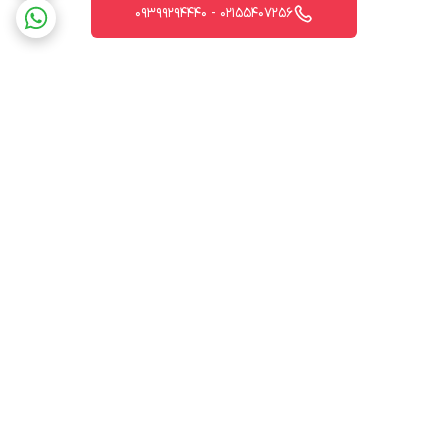
02155407256 - 09399294440
برگشت به بالا
ارسال ویژه
پشتیبانی 12 ساعته