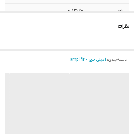
وزن
3670 گرم
ویژگی‌های آمپلی‌فایر
ترمینال اسپیکر پیچی , قابلیت پل‌زنی
نظرات
(Bridgeable) , کلاس AB
ابعاد
44x24x8 سانتی‌متر
دسته‌بندی
:
آمپلی فایر - amplifir