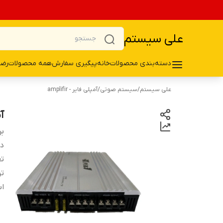
علی سیستم
دسته‌بندی محصولات
خانه
پیگیری سفارش
همه محصولات
رضا
علی سیستم
/
سیستم صوتی
/
آمپلی فایر - amplifir
آم
بر
دس
تع
ت
اب