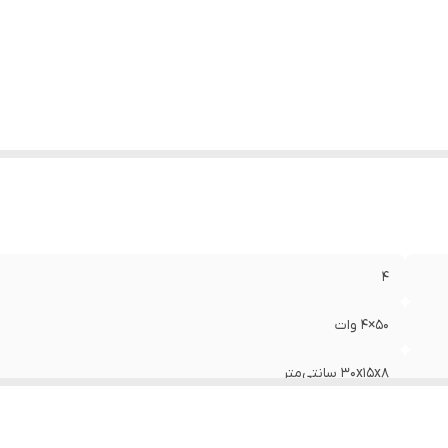
4
50×4 وات
30x15x8 سانتی‌متر