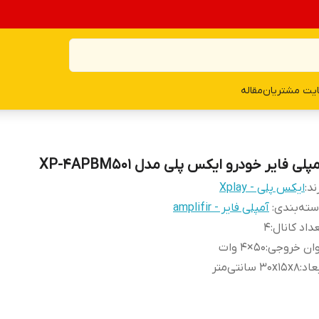
یت مشتریان
مقاله
پلی فایر خودرو ایکس پلی مدل XP-4APBM501
ند:
ایکس پلی - Xplay
ته‌بندی
:
آمپلی فایر - amplifir
داد کانال
:
4
وان خروجی
:
50×4 وات
عاد
:
30x15x8 سانتی‌متر