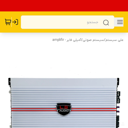
علی سیستم
/
سیستم صوتی
/
آمپلی فایر - amplifir