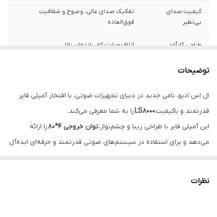
کیفیت صدای
تفکیک صدای عالی، وضوح و شفافیت
بی‌نظیر
فوق‌العاده
طراحی کارآمد
اتلاف حرارت کم، راندمان بالا
مناسب برای
سیستم‌های صوتی ، ساب ووفر ها و انواع
توضیحات
مصارف
ال اس ادیو، نامی جدید در دنیای تجهیزات صوتی، با افتخار آمپلی فایر
قدرت و وضوح
آمپلی فایر LS8000 با توان خروجی بالا و کیفیت
قدرتمند و باکیفیت
LS8000
را به شما معرفی می‌کند.
صدای بی‌نظیر، برای سیستم‌های صوتی
قدرتمند و حرفه‌ای ایده‌آل است.
این آمپلی فایر با طراحی زیبا و چشم‌نواز،
توان خروجی 4*80
را ارائه
می‌دهد و برای استفاده در سیستم‌های صوتی قدرتمند و حرفه‌ای ایده‌آل
است.
(توان خروجی)RMS Output Power (4 ohm) 80W x 4 CH
نظرات
(توان خروجی)RMS Output Power (2 ohm) 120W x 4 CH
(توان خروجی)RMS Bridged Output Power (4 ohm) 240W x 2 CH