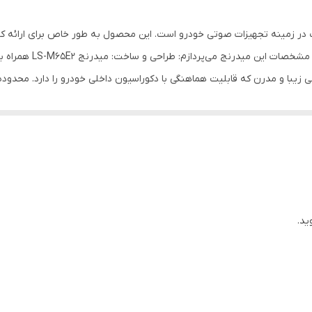
۴ اهم
یکی از محصولات محبوب در زمینه تجهیزات صوتی خودرو است. این محصول به طور خاص برای 
۱۶۵x۱۶۵x۷۰ میلی‌متر
متوسط طراحی شده است. 
زیبا و مدرن که قابلیت هماهنگی با دکوراسیون داخلی خودرو را دارد. محدوده
۶۵ mm میلی‌متر
فرکانس‌های میان
۱۴۵۰ گرم
این ویژگی برای پخش موسیقی با دینامیک ب
دایره‌ای
های مختلف: این میدرنج با انواع سیستم‌های صوتی خودرو سازگاری دارد و می‌
دارد
شود. نقاط قوت: کیفیت ساخت
ید.