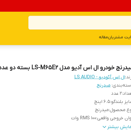
یت مشتریان
مقاله
درنج خودرو ال اس آدیو مدل LS-M65E2 بسته دو عددی
ند:
ال اس آئودیو - LS AUDIO
ته‌بندی
:
میدرنج
داد
:
۲ عدد
یز بلندگو
:
۶.۵ اینچ
وع محصول
:
میدرنج
ان خروجی واقعی
:
۱۰۰ RMS وات
قاومت
:
۴ اهم
مایش بیشتر