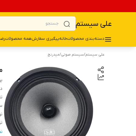
علی سیستم
دسته‌بندی محصولات
خانه
پیگیری سفارش
همه محصولات
رضا
علی سیستم
/
سیستم صوتی
/
میدرنج
می
بر
دس
تع
سا
ن
تو
م
ن