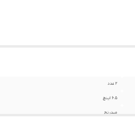
دازه میدرنج
:
۱۶۵x۱۶۵x۷۰ میلی‌متر
مق نصب
:
۶۵ mm میلی‌متر
زن
:
۱۴۵۰ گرم
م طراحی
:
دایره‌ای
بلیت اتصال به امپلی فایر
:
دارد
۲ عدد
۶.۵ اینچ
میدرنج
۱۰۰ RMS وات