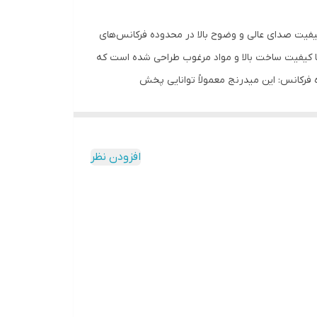
ارائه کیفیت صدای عالی و وضوح بالا در محدوده فرکانس‌های
در ادامه به بررسی ویژگی‌ها و مشخصات این میدرنج می‌پردازم: طراحی و ساخت: میدرنج LS-M65E2 همراه با کیفیت ساخت بالا و مواد مرغوب طراحی شده است که
 فرکانس: این میدرنج معمولاً توانایی پخش
‌مدی را دارد و به خوبی تکمیل کننده ساب ووفر و توییترها در یک سیستم صوتی است. کیفیت صدا :LS-M65E2 قادر است صدای واضح و شفاف با جزئیات زیاد تولید کند، که
الا بسیار مهم است. توان RMS :معمولاً میدرنج LS-M65E2 دارای توان RMS مناسبی است که باعث می‌شود در سطوح بالای صدا عملکرد خوبی
داشته باشد. امپدانس: این محصول دارای امپدانسی مناسب است که به راحتی با آمپلی‌فایرها هماهنگ می‌شود. نصب آسان: نصب میدرنج LS-M65E2 معمولاً آسان است و می‌تواند به راحتی
افزودن نظر
تواند به عنوان بخشی از یک سیستم کامل صوتی استفاده
 و صدا بالا، نصب و راه‌اندازی آسان،طراحی مدرن و جذاب در مجموع، میدرنج ال‌اس LS-M65E2 گزینه خوبی برای افرادی است که به صدای با کیفیت و وضوح بالا