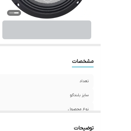
ان
ع
و
فر
قا
مشخصات
تعداد
سایز بلندگو
نوع محصول
توان خروجی واقعی
توضیحات