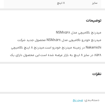
سایز
8 اینچ
تعداد در هر جعبه
یک جفت
توضیحات
قابلیت نصب همراه
دارد
با آمپلی فایر
میدرنج ناکامیچی مدل NSM8528
میدرنج خودرو ناکامیچی مدل NSM8528 محصول جدید شرکت
توان حداکثری
400 وات
Nakamichi در زمینه میدرنج خودرو است.میدرنج 8 اینچ ناکامیچی
توان اسمی (RMS)
60 وات
8528 در سایز 8 اینچ به بازار عرضه شده است.این محصول دارای یک
جفت قاب محافظ است که از هرگونه برخورد احتمالی به آن جلوگیری
امپدانس
4 اهم
میکند.میدرنح 8 اینچ ناکامیچی NSM8528 دارای بیشینه صدای خروجی
نظرات
حساسیت
93 دسیبل
400 وات در هر میدرنج بوده و توان اسمی آن نیز به 50 وات RMS
میرسد.صفحه این میدرنج کاغذی بوده و از استحکام بالایی
فرکانس پاسخگویی
108-44000 هرتز
برخوردارست.بازه فرکانس پاسخگویی این محصول 115 تا 15000 هرتز بوده و
دسته‌بندی
:
میدرنج
از حساسیت 92 دسیبل برخوردارست.میدرنج ناکامیچی 850 برای طاقچه