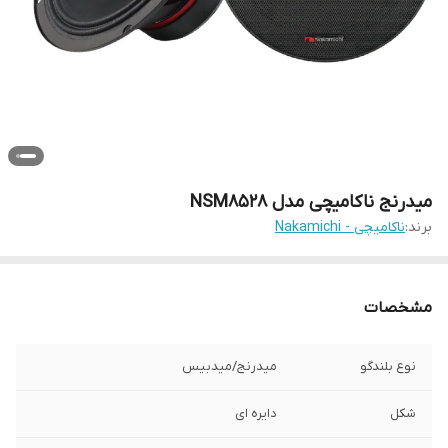
میدرنج ناکامیچی مدل NSM8528
برند:
ناکامیچی - Nakamichi
مشخصات
نوع بلندگو
میدرنج/میدبیس
شکل
دایره ای