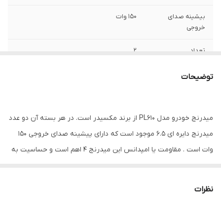
بیشینه صدای
۱۵۰ وات
خروجی
تعداد
۲
سایز
۶.۵ اینچ
توضیحات
عمق نصب
۷۰ میلی‌متر
میدرنج خودرو مدل PL610 از برند مکسیدر است. در هر بسته آن دو عدد
نوع
دایره ای
میدرنج دایره ای 6.5 موجود است که دارای پیشینه صدای خروجی 150
فرکانس پاسخ‌گویی
۱۶۰-۱۲۰ هرتز
وات است . مقاومت یا امپدانس این میدرنج 4 اهم است و حساسیت به
نویز آن 92 دیسیبل است . برای نصب این میدرنج بر روی طاقچه خودرو
وزن
۱۴00 گرم
باید برش به سایز 17x17زده شود.
نظرات