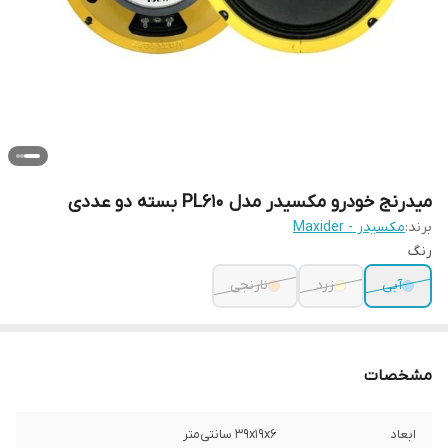
میدرنج خودرو مکسیدر مدل PL610 بسته دو عددی
برند:
مکسیدر - Maxider
رنگ
آبی
زرد
نارنجی
مشخصات
ابعاد
۳۹x۱۹x۶ سانتی‌متر